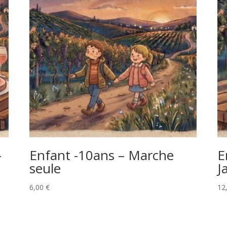
-
Enfant -10ans – Marche
E
seule
J
6,00
€
12