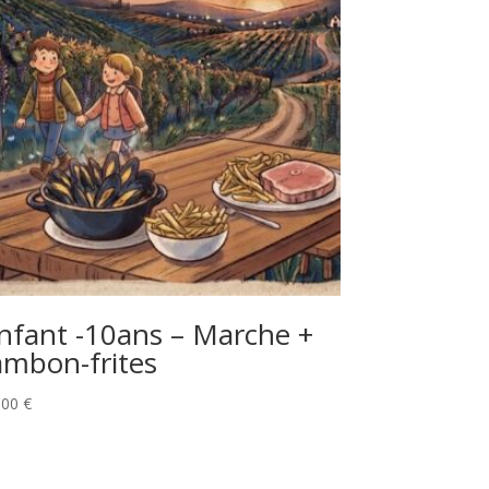
nfant -10ans – Marche +
ambon-frites
,00
€