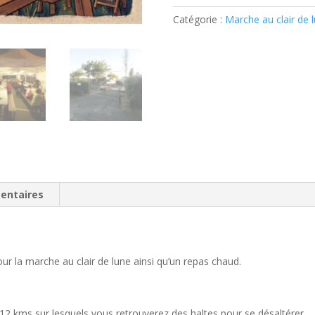
-
Catégorie :
Marche au clair de 
Marche
+
Moules-
frites
entaires
r la marche au clair de lune ainsi qu’un repas chaud.
 12 kms sur lesquels vous retrouverez des haltes pour se désaltérer.