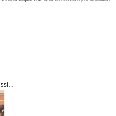
e
ussi…