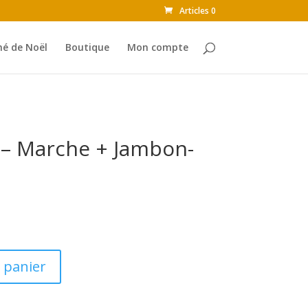
Articles 0
é de Noël
Boutique
Mon compte
 – Marche + Jambon-
 panier