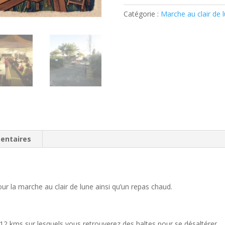
-
Catégorie :
Marche au clair de 
Marche
+
Jambon-
frites
entaires
r la marche au clair de lune ainsi qu’un repas chaud.
 12 kms sur lesquels vous retrouverez des haltes pour se désaltérer.