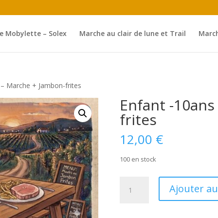
e Mobylette – Solex
Marche au clair de lune et Trail
March
 – Marche + Jambon-frites
Enfant -10ans
frites
12,00
€
100 en stock
quantité
Ajouter au
de
Enfant
-10ans